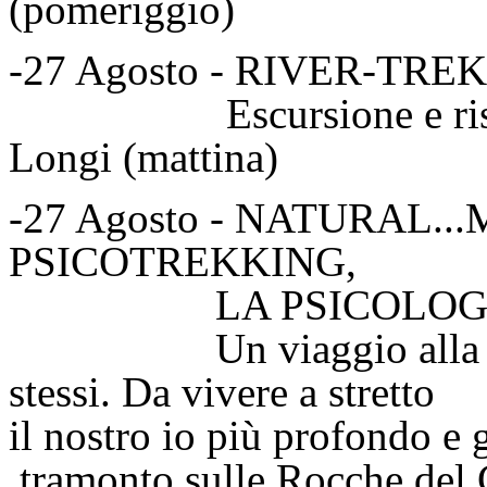
(pomeriggio)
-27 Agosto - RIVER-TR
Escursione e risalita f
Longi (mattina)
-27 Agosto - NATURAL.
PSICOTREKKING,
LA PSICOLOGIA A
Un viaggio alla scoper
stessi. Da vivere a str
il nostro io più profond
tramonto sulle Rocche del C