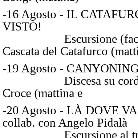
-16 Agosto - IL CATAF
VISTO!
Escursione (facoltat
Cascata del Catafurco (matt
-19 Agosto - CANYONIN
Discesa su corda For
Croce (mattina 
-20 Agosto - LÀ DOVE V
collab. con Angelo Pidalà
Escursione al tramont