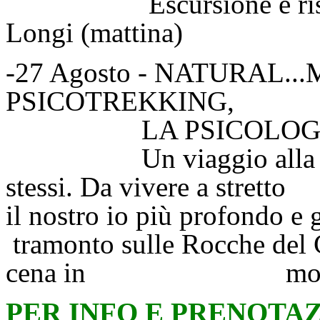
Escursione e risalita f
Longi (mattina)
-27 Agosto - NATURAL.
PSICOTREKKING,
LA PSICOLOGIA A
Un viaggio alla scoper
stessi. Da vivere a str
il nostro io più profond
tramonto sulle Rocche del C
cena in mont
PER INFO E PRENOTAZ